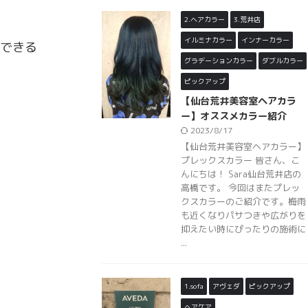
2.ヘアカラー
3.荒井店
イルミナカラー
インナーカラー
できる
グラデーションカラー
ダブルカラー
ピックアップ
【仙台荒井美容室ヘアカラ
ー】オススメカラー紹介
2023/8/17
【仙台荒井美容室ヘアカラー】
プレックスカラー 皆さん、こ
んにちは！ Sara仙台荒井店の
高橋です。 今回はまたプレッ
クスカラーのご紹介です。梅雨
も近くなりパサつきや広がりを
抑えたい時にぴったりの施術に
...
1.sofa
アヴェダ
ピックアップ
ヘアケア