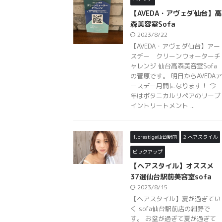
【AVEDA・アヴェダ仙台】高
森美容室Sofa
2023/8/22
【AVEDA・アヴェダ仙台】アー
スデー クリーンウォーターチ
ャレンジ 仙台高森美容室Sofa
の菅原です。 明日からAVEDAア
ースデー月間になります！ 今
年はボタニカルリペアのリーブ
イントリートメント ...
1.prestige仙台駅前
2.ヘアスタイル
ピックアップ
【ヘアスタイル】オススメ
37選仙台駅前美容室sofa
2023/8/15
【ヘアスタイル】夏が過ぎてい
く sofa仙台駅前店の紺野で
す。 お盆が過ぎて夏が過ぎて