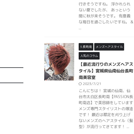
行きそうですね。 浮かれられ
ない夏でしたが、 あっという
間に秋が来そうです。 有意義
な毎日を過ごしたいですね。 &
...
3.長町南
メンズヘアスタイル
人気のコラム
【最近流行りのメンズヘアス
タイル】宮城県仙南仙台長町
南美容室
2023/7/21
こんにちは！ 宮城の仙南、仙
台市太白区長町南【PASSION長
町南店】で美容師をしています
メンズ専門スタイリストの塚邉
です！ 最近は襟足を刈り上げ
ないメンズのヘアスタイル（髪
型）が流行ってきてます！ ...