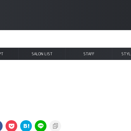
PT
SALON LIST
STAFF
STYL