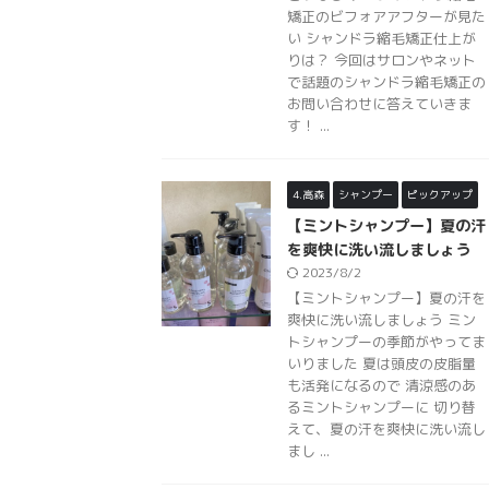
矯正のビフォアアフターが見た
い シャンドラ縮毛矯正仕上が
りは？ 今回はサロンやネット
で話題のシャンドラ縮毛矯正の
お問い合わせに答えていきま
す！ ...
4.高森
シャンプー
ピックアップ
【ミントシャンプー】夏の汗
を爽快に洗い流しましょう
2023/8/2
【ミントシャンプー】夏の汗を
爽快に洗い流しましょう ミン
トシャンプーの季節がやってま
いりました 夏は頭皮の皮脂量
も活発になるので 清涼感のあ
るミントシャンプーに 切り替
えて、夏の汗を爽快に洗い流し
まし ...