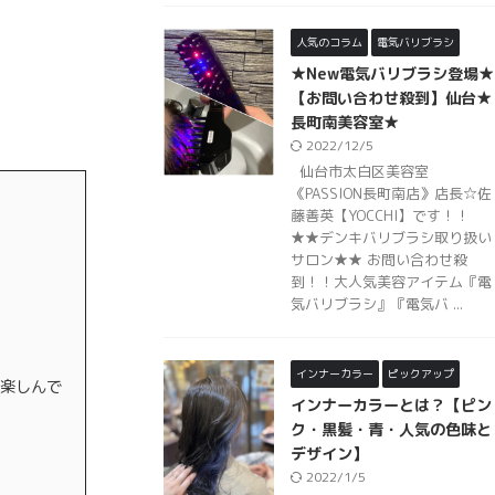
人気のコラム
電気バリブラシ
★New電気バリブラシ登場★
【お問い合わせ殺到】仙台★
長町南美容室★
2022/12/5
仙台市太白区美容室
《PASSION長町南店》店長☆佐
藤善英【YOCCHI】です！！
★★デンキバリブラシ取り扱い
サロン★★ お問い合わせ殺
到！！大人気美容アイテム『電
気バリブラシ』『電気バ ...
インナーカラー
ピックアップ
、楽しんで
インナーカラーとは？【ピン
ク・黒髪・青・人気の色味と
デザイン】
2022/1/5