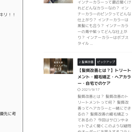
インナーカラーって最近聞くけ
れどどんなカラーなの？ イン
ナーカラーのピンクってどんな
キリ！！
仕上がり？ インナーカラーは
黒髪にも合う？ インナーカラ
ーの青や紫ってどんな仕上が
り？ インナーカラーはボブス
タイル ...
2.髪質改善
ピックアップ
【髪質改善とは？】トリート
メント・縮毛矯正・ヘアカラ
ー・自宅でのケア
2021/9/17
髪質改善とは？ 髪質改善のト
リートメントって何？ 髪質改
善ってヘアカラーと一緒にでき
優先に考
るの？ 髪質改善の縮毛矯正っ
てあるの？ 今回はサロンやネ
ットでよく聞くこのような疑問
やオーダーにお答えするコラム