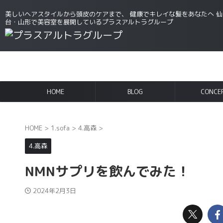
美しいヘアスタイルから頭皮のケアまで、 健康でキレイな髪をあなたへ 仙
台・山形で美容室を展開しているプラスアルトラグループ
HOME
BLOG
CONCE
HOME
>
1.sofa
>
4.高森
>
4.高森
NMNサプリを飲んでみた！
2024年2月3日