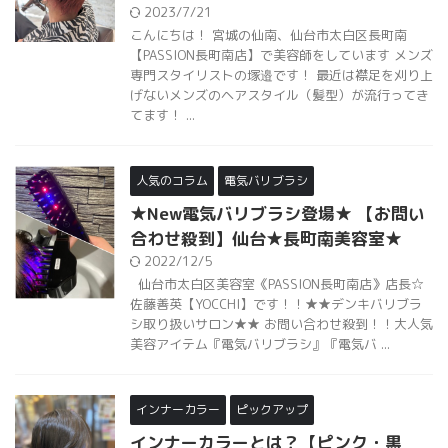
2023/7/21
こんにちは！ 宮城の仙南、仙台市太白区長町南
【PASSION長町南店】で美容師をしています メンズ
専門スタイリストの塚邉です！ 最近は襟足を刈り上
げないメンズのヘアスタイル（髪型）が流行ってき
てます！ ...
人気のコラム
電気バリブラシ
★New電気バリブラシ登場★ 【お問い
合わせ殺到】仙台★長町南美容室★
2022/12/5
仙台市太白区美容室《PASSION長町南店》店長☆
佐藤善英【YOCCHI】です！！★★デンキバリブラ
シ取り扱いサロン★★ お問い合わせ殺到！！大人気
美容アイテム『電気バリブラシ』『電気バ ...
インナーカラー
ピックアップ
インナーカラーとは？【ピンク・黒