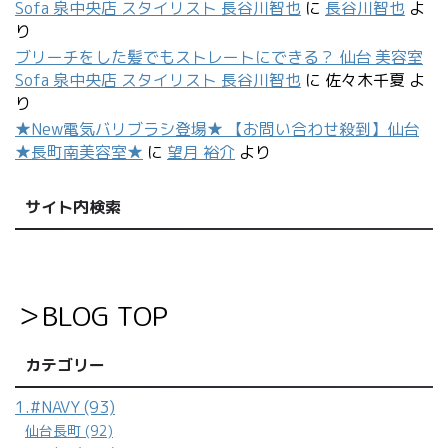
Sofa 泉中央店 スタイリスト 長谷川智也
に
長谷川智也
よ
り
ブリーチをした髪でもストレートにできる？ 仙台 美容室
Sofa 泉中央店 スタイリスト 長谷川智也
に
佐々木千夏
よ
り
★New電気バリブラシ登場★ 【お問い合わせ殺到】仙台
★長町南美容室★
に
望月 裕介
より
サイト内検索
＞BLOG TOP
カテゴリー
1.#NAVY (93)
仙台長町 (92)