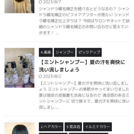
2023/8/7
シャンドラ縮毛矯正を続けるとどうなるの？ シャン
ドラ縮毛矯正のビフォアアフターが見たい シャンド
ラ縮毛矯正仕上がりは？ 今回はサロンやネットで話
題のシャンドラ縮毛矯正のお問い合わせに答えてい
きます！ ...
4.高森
シャンプー
ピックアップ
【ミントシャンプー】夏の汗を爽快に
洗い流しましょう
2023/8/2
【ミントシャンプー】夏の汗を爽快に洗い流しまし
ょう ミントシャンプーの季節がやってまいりました
夏は頭皮の皮脂量も活発になるので 清涼感のあるミ
ントシャンプーに 切り替えて、夏の汗を爽快に洗い
流しまし ...
2.ヘアカラー
3.荒井店
イルミナカラー