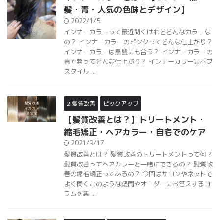
髪・青・人気の色味とデザイン】
2022/1/5
インナーカラーって最近聞くけれどどんなカラーな
の？ インナーカラーのピンクってどんな仕上がり？
インナーカラーは黒髪にも合う？ インナーカラーの
青や紫ってどんな仕上がり？ インナーカラーはボブ
スタイル ...
2.髪質改善
ピックアップ
【髪質改善とは？】トリートメント・
縮毛矯正・ヘアカラー・自宅でのケア
2021/9/17
髪質改善とは？ 髪質改善のトリートメントって何？
髪質改善ってヘアカラーと一緒にできるの？ 髪質改
善の縮毛矯正ってあるの？ 今回はサロンやネットで
よく聞くこのような疑問やオーダーにお答えするコ
ラムを集 ...