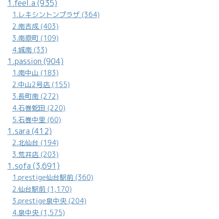
1.feel.a (935)
1.レキシントンプラザ (364)
2.南吉成 (403)
3.南原町 (109)
4.城南 (33)
1.passion (904)
1.南中山 (183)
2.中山2号店 (155)
3.長町南 (272)
4.石巻蛇田 (220)
5.石巻中里 (60)
1.sara (412)
2.北仙台 (194)
3.荒井店 (203)
1.sofa (3,691)
1.prestige仙台駅前 (360)
2.仙台駅前 (1,170)
3.prestige泉中央 (204)
4.泉中央 (1,575)