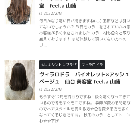
室 feel.a 山崎
2022/2/8
毎日かなり寒い日が続きますね(-_-) 風邪などは引い
てないでしょうか？ 昨日もカラーをされていかれる
お客様が多く来店されました カラー材も色々と取り
揃えております！ まだ体験して頂いてない方への
ヴ ...
1.レキシントンプラザ
ヴィラロドラ
ヴィラロドラ バイオレット×アッシュ
ベージュ 仙台 美容室 feel.a 山崎
2022/2/8
もうすぐ12月も終わりですね！段々寒くなってきて
いるので冬もすぐそこですね。 季節が変わる時期な
のでヘアスタイルを変える方や色を変える方も多く
なってくるじきですね。 秋冬のカラーとしてトーン
わやや下げ ...