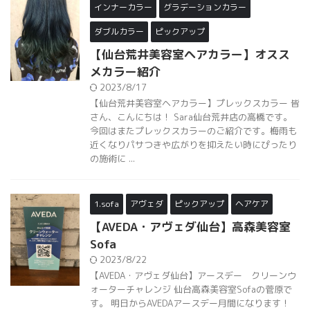
インナーカラー
グラデーションカラー
ダブルカラー
ピックアップ
【仙台荒井美容室ヘアカラー】オスス
メカラー紹介
2023/8/17
【仙台荒井美容室ヘアカラー】プレックスカラー 皆
さん、こんにちは！ Sara仙台荒井店の高橋です。
今回はまたプレックスカラーのご紹介です。梅雨も
近くなりパサつきや広がりを抑えたい時にぴったり
の施術に ...
1.sofa
アヴェダ
ピックアップ
ヘアケア
【AVEDA・アヴェダ仙台】高森美容室
Sofa
2023/8/22
【AVEDA・アヴェダ仙台】アースデー クリーンウ
ォーターチャレンジ 仙台高森美容室Sofaの菅原で
す。 明日からAVEDAアースデー月間になります！