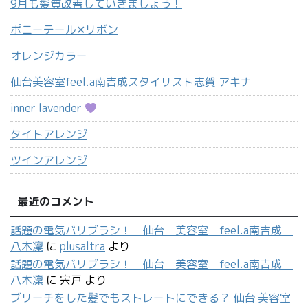
9月も髪質改善していきましょう！
ポニーテール‪✕‬リボン
オレンジカラー
仙台美容室feel.a南吉成スタイリスト志賀 アキナ
inner lavender
タイトアレンジ
ツインアレンジ
最近のコメント
話題の電気バリブラシ！ 仙台 美容室 feel.a南吉成
八木凜
に
plusaltra
より
話題の電気バリブラシ！ 仙台 美容室 feel.a南吉成
八木凜
に
宍戸
より
ブリーチをした髪でもストレートにできる？ 仙台 美容室