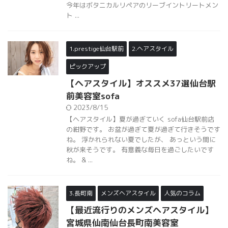
今年はボタニカルリペアのリーブイントリートメン
ト ...
1.prestige仙台駅前
2.ヘアスタイル
ピックアップ
【ヘアスタイル】オススメ37選仙台駅
前美容室sofa
2023/8/15
【ヘアスタイル】夏が過ぎていく sofa仙台駅前店
の紺野です。 お盆が過ぎて夏が過ぎて行きそうです
ね。 浮かれられない夏でしたが、 あっという間に
秋が来そうです。 有意義な毎日を過ごしたいです
ね。 & ...
3.長町南
メンズヘアスタイル
人気のコラム
【最近流行りのメンズヘアスタイル】
宮城県仙南仙台長町南美容室