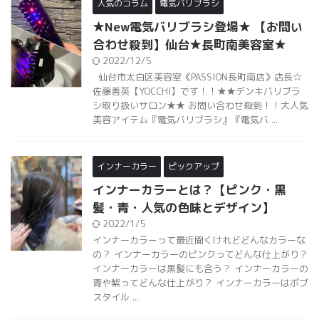
人気のコラム
電気バリブラシ
★New電気バリブラシ登場★ 【お問い
合わせ殺到】仙台★長町南美容室★
2022/12/5
仙台市太白区美容室《PASSION長町南店》店長☆
佐藤善英【YOCCHI】です！！★★デンキバリブラ
シ取り扱いサロン★★ お問い合わせ殺到！！大人気
美容アイテム『電気バリブラシ』『電気バ ...
インナーカラー
ピックアップ
インナーカラーとは？【ピンク・黒
髪・青・人気の色味とデザイン】
2022/1/5
インナーカラーって最近聞くけれどどんなカラーな
の？ インナーカラーのピンクってどんな仕上がり？
インナーカラーは黒髪にも合う？ インナーカラーの
青や紫ってどんな仕上がり？ インナーカラーはボブ
スタイル ...