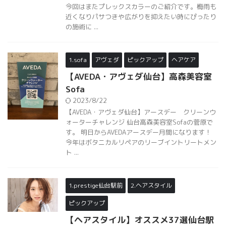
今回はまたプレックスカラーのご紹介です。梅雨も
近くなりパサつきや広がりを抑えたい時にぴったり
の施術に ...
1.sofa
アヴェダ
ピックアップ
ヘアケア
【AVEDA・アヴェダ仙台】高森美容室
Sofa
2023/8/22
【AVEDA・アヴェダ仙台】アースデー クリーンウ
ォーターチャレンジ 仙台高森美容室Sofaの菅原で
す。 明日からAVEDAアースデー月間になります！
今年はボタニカルリペアのリーブイントリートメン
ト ...
1.prestige仙台駅前
2.ヘアスタイル
ピックアップ
【ヘアスタイル】オススメ37選仙台駅