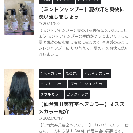
【ミントシャンプー】夏の汗を爽快に
洗い流しましょう
2023/8/2
【ミントシャンプー】夏の汗を爽快に洗い流しまし
ょう ミントシャンプーの季節がやってまいりました
夏は頭皮の皮脂量も活発になるので 清涼感のあるミ
ントシャンプーに 切り替えて、夏の汗を爽快に洗い
流しまし ...
2.ヘアカラー
3.荒井店
イルミナカラー
インナーカラー
グラデーションカラー
ダブルカラー
ピックアップ
【仙台荒井美容室ヘアカラー】オスス
メカラー紹介
2023/8/17
【仙台荒井美容室ヘアカラー】プレックスカラー 皆
さん、こんにちは！ Sara仙台荒井店の高橋です。