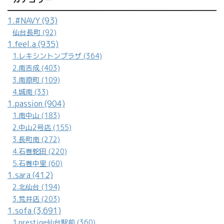
1.#NAVY (93)
仙台長町 (92)
1.feel.a (935)
1.レキシントンプラザ (364)
2.南吉成 (403)
3.南原町 (109)
4.城南 (33)
1.passion (904)
1.南中山 (183)
2.中山2号店 (155)
3.長町南 (272)
4.石巻蛇田 (220)
5.石巻中里 (60)
1.sara (412)
2.北仙台 (194)
3.荒井店 (203)
1.sofa (3,691)
1.prestige仙台駅前 (360)