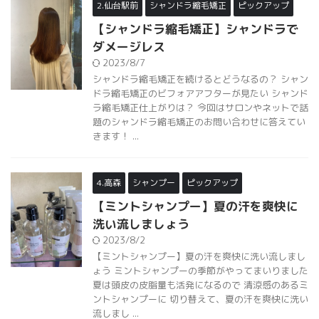
2.仙台駅前
シャンドラ縮毛矯正
ピックアップ
【シャンドラ縮毛矯正】シャンドラで
ダメージレス
2023/8/7
シャンドラ縮毛矯正を続けるとどうなるの？ シャン
ドラ縮毛矯正のビフォアアフターが見たい シャンド
ラ縮毛矯正仕上がりは？ 今回はサロンやネットで話
題のシャンドラ縮毛矯正のお問い合わせに答えてい
きます！ ...
4.高森
シャンプー
ピックアップ
【ミントシャンプー】夏の汗を爽快に
洗い流しましょう
2023/8/2
【ミントシャンプー】夏の汗を爽快に洗い流しまし
ょう ミントシャンプーの季節がやってまいりました
夏は頭皮の皮脂量も活発になるので 清涼感のあるミ
ントシャンプーに 切り替えて、夏の汗を爽快に洗い
流しまし ...