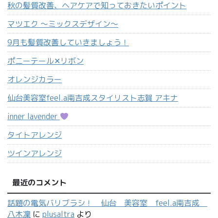
秋の髪質改善、ヘアケアで知っておきたいポイント
マツエク 〜ミックスデザイン〜
9月も髪質改善していきましょう！
ポニーテール‪✕‬リボン
オレンジカラー
仙台美容室feel.a南吉成スタイリスト志賀 アキナ
inner lavender
タイトアレンジ
ツインアレンジ
最近のコメント
話題の電気バリブラシ！ 仙台 美容室 feel.a南吉成
八木凜
に
plusaltra
より