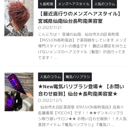
3.長町南
メンズヘアスタイル
人気のコラム
【最近流行りのメンズヘアスタイル】
宮城県仙南仙台長町南美容室
2023/7/21
こんにちは！ 宮城の仙南、仙台市太白区長町南
【PASSION長町南店】で美容師をしています メンズ
専門スタイリストの塚邉です！ 最近は襟足を刈り上
げないメンズのヘアスタイル（髪型）が流行ってき
てます！ ...
人気のコラム
電気バリブラシ
★New電気バリブラシ登場★ 【お問い
合わせ殺到】仙台★長町南美容室★
2022/12/5
仙台市太白区美容室《PASSION長町南店》店長☆
佐藤善英【YOCCHI】です！！★★デンキバリブラ
シ取り扱いサロン★★ お問い合わせ殺到！！大人気
美容アイテム『電気バリブラシ』『電気バ ...