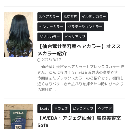
2.ヘアカラー
3.荒井店
イルミナカラー
インナーカラー
グラデーションカラー
ダブルカラー
ピックアップ
【仙台荒井美容室ヘアカラー】オスス
メカラー紹介
2023/8/17
【仙台荒井美容室ヘアカラー】プレックスカラー 皆
さん、こんにちは！ Sara仙台荒井店の高橋です。
今回はまたプレックスカラーのご紹介です。梅雨も
近くなりパサつきや広がりを抑えたい時にぴったり
の施術に ...
1.sofa
アヴェダ
ピックアップ
ヘアケア
【AVEDA・アヴェダ仙台】高森美容室
Sofa