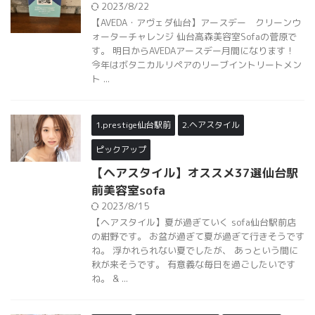
2023/8/22
【AVEDA・アヴェダ仙台】アースデー クリーンウ
ォーターチャレンジ 仙台高森美容室Sofaの菅原で
す。 明日からAVEDAアースデー月間になります！
今年はボタニカルリペアのリーブイントリートメン
ト ...
1.prestige仙台駅前
2.ヘアスタイル
ピックアップ
【ヘアスタイル】オススメ37選仙台駅
前美容室sofa
2023/8/15
【ヘアスタイル】夏が過ぎていく sofa仙台駅前店
の紺野です。 お盆が過ぎて夏が過ぎて行きそうです
ね。 浮かれられない夏でしたが、 あっという間に
秋が来そうです。 有意義な毎日を過ごしたいです
ね。 & ...