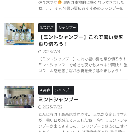
佐々木です
最近は本格的に暑くなってきました
ね、、、 そんな暑い夏におすすめのシャンプー& ...
3.荒井店
シャンプー
【ミントシャンプー】これで暑い夏を
乗り切ろう！
2023/7/3
【ミントシャンプー】これで暑い夏を乗り切ろう！
ミントシャンプーで朝でも夜でもスッキリ爽快！ 強
いクール感を感じながら夏を乗り越えましょう！
4.高森
シャンプー
ミントシャンプー
2023/7/22
こんにちは！高森店菅原です。 天気が安定しません
が、暑い日が増えてきましたね！ 今年もミントシャ
ンプーが出てきました。 シャンプーで頭皮のニオイ