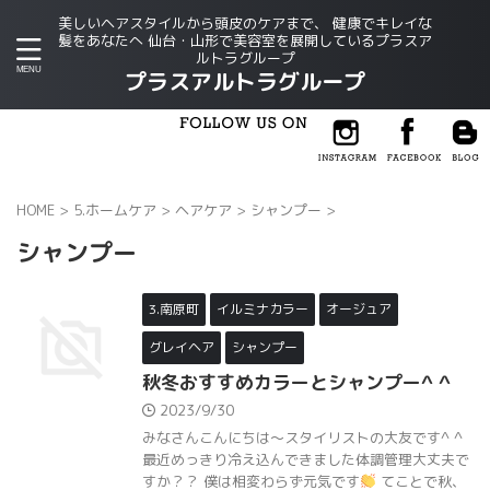
美しいヘアスタイルから頭皮のケアまで、 健康でキレイな
髪をあなたへ 仙台・山形で美容室を展開しているプラスア
ルトラグループ
プラスアルトラグループ
HOME
>
5.ホームケア
>
ヘアケア
>
シャンプー
>
シャンプー
3.南原町
イルミナカラー
オージュア
グレイヘア
シャンプー
秋冬おすすめカラーとシャンプー^ ^
2023/9/30
みなさんこんにちは～スタイリストの大友です^ ^
最近めっきり冷え込んできました体調管理大丈夫で
すか？？ 僕は相変わらず元気です
てことで秋、