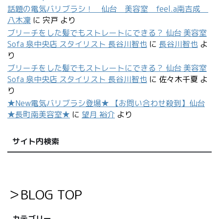
話題の電気バリブラシ！ 仙台 美容室 feel.a南吉成
八木凜
に
宍戸
より
ブリーチをした髪でもストレートにできる？ 仙台 美容室
Sofa 泉中央店 スタイリスト 長谷川智也
に
長谷川智也
よ
り
ブリーチをした髪でもストレートにできる？ 仙台 美容室
Sofa 泉中央店 スタイリスト 長谷川智也
に
佐々木千夏
よ
り
★New電気バリブラシ登場★ 【お問い合わせ殺到】仙台
★長町南美容室★
に
望月 裕介
より
サイト内検索
＞BLOG TOP
カテゴリー