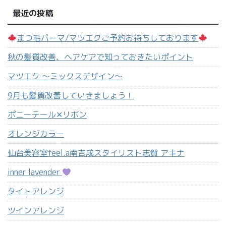
最近の投稿
まつ毛パーマ/マツエクご予約お待ちしております
秋の髪質改善、ヘアケアで知っておきたいポイント
マツエク 〜ミックスデザイン〜
9月も髪質改善していきましょう！
ポニーテール‪✕‬リボン
オレンジカラー
仙台美容室feel.a南吉成スタイリスト志賀 アキナ
inner lavender
タイトアレンジ
ツインアレンジ