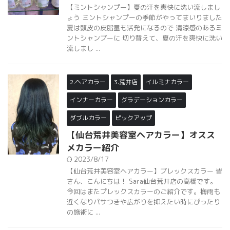
【ミントシャンプー】夏の汗を爽快に洗い流しまし
ょう ミントシャンプーの季節がやってまいりました
夏は頭皮の皮脂量も活発になるので 清涼感のあるミ
ントシャンプーに 切り替えて、夏の汗を爽快に洗い
流しまし ...
2.ヘアカラー
3.荒井店
イルミナカラー
インナーカラー
グラデーションカラー
ダブルカラー
ピックアップ
【仙台荒井美容室ヘアカラー】オスス
メカラー紹介
2023/8/17
【仙台荒井美容室ヘアカラー】プレックスカラー 皆
さん、こんにちは！ Sara仙台荒井店の高橋です。
今回はまたプレックスカラーのご紹介です。梅雨も
近くなりパサつきや広がりを抑えたい時にぴったり
の施術に ...