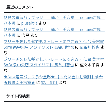
最近のコメント
話題の電気バリブラシ！ 仙台 美容室 feel.a南吉成
八木凜
に
plusaltra
より
話題の電気バリブラシ！ 仙台 美容室 feel.a南吉成
八木凜
に
宍戸
より
ブリーチをした髪でもストレートにできる？ 仙台 美容室
Sofa 泉中央店 スタイリスト 長谷川智也
に
長谷川智也
よ
り
ブリーチをした髪でもストレートにできる？ 仙台 美容室
Sofa 泉中央店 スタイリスト 長谷川智也
に
佐々木千夏
よ
り
★New電気バリブラシ登場★ 【お問い合わせ殺到】仙台
★長町南美容室★
に
望月 裕介
より
サイト内検索