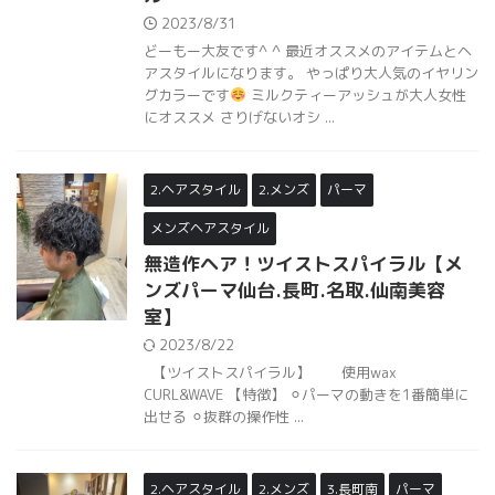
2023/8/31
どーもー大友です^ ^ 最近オススメのアイテムとヘ
アスタイルになります。 やっぱり大人気のイヤリン
グカラーです
ミルクティーアッシュが大人女性
にオススメ さりげないオシ ...
2.ヘアスタイル
2.メンズ
パーマ
メンズヘアスタイル
無造作ヘア！ツイストスパイラル【メ
ンズパーマ仙台.長町.名取.仙南美容
室】
2023/8/22
【ツイストスパイラル】 使用wax
CURL&WAVE 【特徴】 ⚪︎パーマの動きを1番簡単に
出せる ⚪︎抜群の操作性 ...
2.ヘアスタイル
2.メンズ
3.長町南
パーマ