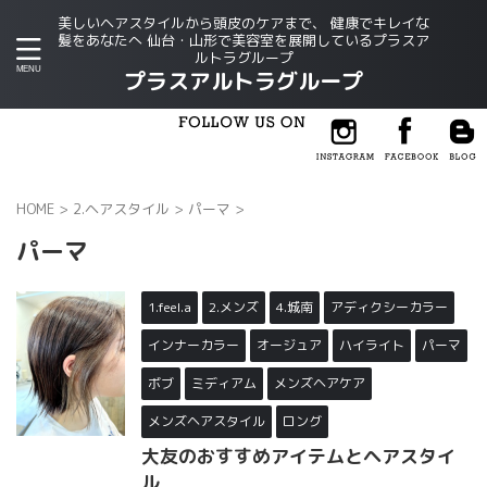
美しいヘアスタイルから頭皮のケアまで、 健康でキレイな
髪をあなたへ 仙台・山形で美容室を展開しているプラスア
ルトラグループ
プラスアルトラグループ
HOME
>
2.ヘアスタイル
>
パーマ
>
パーマ
1.feel.a
2.メンズ
4.城南
アディクシーカラー
インナーカラー
オージュア
ハイライト
パーマ
ボブ
ミディアム
メンズヘアケア
メンズヘアスタイル
ロング
大友のおすすめアイテムとヘアスタイ
ル