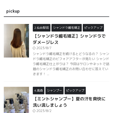
pickup
2.仙台駅前
シャンドラ縮毛矯正
ピックアップ
【シャンドラ縮毛矯正】シャンドラで
ダメージレス
2023/8/7
シャンドラ縮毛矯正を続けるとどうなるの？ シャン
ドラ縮毛矯正のビフォアアフターが見たい シャンド
ラ縮毛矯正仕上がりは？ 今回はサロンやネットで話
題のシャンドラ縮毛矯正のお問い合わせに答えてい
きます！ ...
4.高森
シャンプー
ピックアップ
【ミントシャンプー】夏の汗を爽快に
洗い流しましょう
2023/8/2