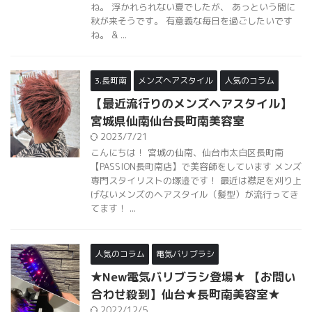
ね。 浮かれられない夏でしたが、 あっという間に
秋が来そうです。 有意義な毎日を過ごしたいです
ね。 & ...
3.長町南
メンズヘアスタイル
人気のコラム
【最近流行りのメンズヘアスタイル】
宮城県仙南仙台長町南美容室
2023/7/21
こんにちは！ 宮城の仙南、仙台市太白区長町南
【PASSION長町南店】で美容師をしています メンズ
専門スタイリストの塚邉です！ 最近は襟足を刈り上
げないメンズのヘアスタイル（髪型）が流行ってき
てます！ ...
人気のコラム
電気バリブラシ
★New電気バリブラシ登場★ 【お問い
合わせ殺到】仙台★長町南美容室★
2022/12/5