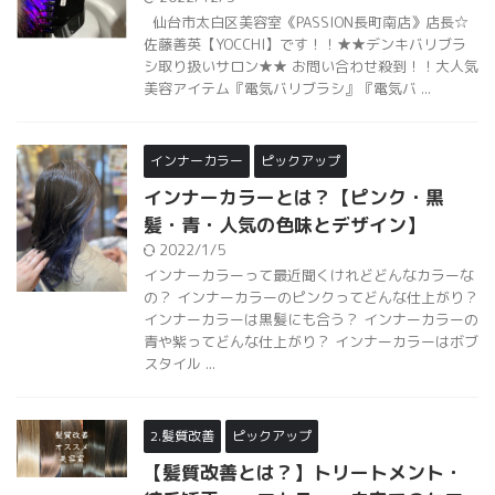
仙台市太白区美容室《PASSION長町南店》店長☆
佐藤善英【YOCCHI】です！！★★デンキバリブラ
シ取り扱いサロン★★ お問い合わせ殺到！！大人気
美容アイテム『電気バリブラシ』『電気バ ...
インナーカラー
ピックアップ
インナーカラーとは？【ピンク・黒
髪・青・人気の色味とデザイン】
2022/1/5
インナーカラーって最近聞くけれどどんなカラーな
の？ インナーカラーのピンクってどんな仕上がり？
インナーカラーは黒髪にも合う？ インナーカラーの
青や紫ってどんな仕上がり？ インナーカラーはボブ
スタイル ...
2.髪質改善
ピックアップ
【髪質改善とは？】トリートメント・