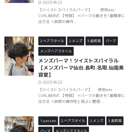
2023/8/22
【ツイストスパイラルパーマ】 使用wax
CURL&WAVE 【特徴】 ⚪︎パーマの動きを1番簡単に
出せる ⚪︎抜群の操作 ...
2.ヘアスタイル
2.メンズ
3.長町南
パーマ
メンズヘアスタイル
メンズパーマ！ツイストスパイラル
【メンズパーマ仙台.長町.名取.仙南美
容室】
2023/8/22
【ツイストスパイラルパーマ】 使用wax
CURL&WAVE 【特徴】 ⚪︎パーマの動きを1番簡単に
出せる ⚪︎抜群の操作性と程よい艶感 ...
1.passion
2.ヘアスタイル
2.メンズ
3.長町南
パーマ
メンズヘアスタイル