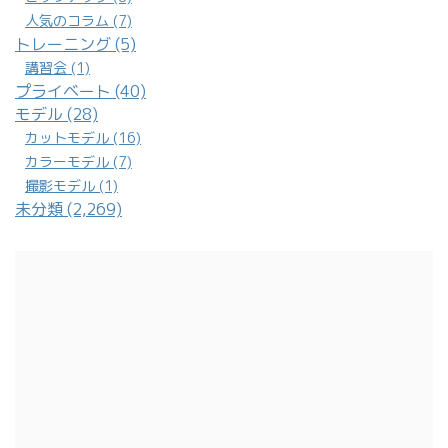
人気のコラム (7)
トレーニング (5)
講習会 (1)
プライベート (40)
モデル (28)
カットモデル (16)
カラーモデル (7)
撮影モデル (1)
未分類 (2,269)
美しいヘアスタイルから頭皮のケアまで、 健康でキレイな髪をあなたへ 仙