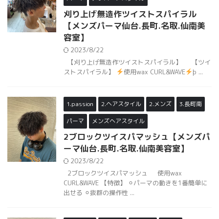
刈り上げ無造作ツイストスパイラル
【メンズパーマ仙台.長町.名取.仙南美
容室】
2023/8/22
【刈り上げ無造作ツイストスパイラル】 【ツイ
ストスパイラル】
使用wax CURL&WAVE
þ ...
1.passion
2.ヘアスタイル
2.メンズ
3.長町南
パーマ
メンズヘアスタイル
2ブロックツイスパマッシュ【メンズパ
ーマ仙台.長町.名取.仙南美容室】
2023/8/22
2ブロックツイスパマッシュ 使用wax
CURL&WAVE 【特徴】 ⚪︎パーマの動きを1番簡単に
出せる ⚪︎抜群の操作性 ...