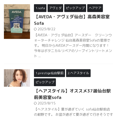
1.sofa
アヴェダ
ピックアップ
ヘアケア
【AVEDA・アヴェダ仙台】高森美容室
Sofa
2023/8/22
【AVEDA・アヴェダ仙台】アースデー クリーンウ
ォーターチャレンジ 仙台高森美容室Sofaの菅原で
す。 明日からAVEDAアースデー月間になります！
今年はボタニカルリペアのリーブイントリートメン
ト ...
1.prestige仙台駅前
2.ヘアスタイル
ピックアップ
【ヘアスタイル】オススメ37選仙台駅
前美容室sofa
2023/8/15
【ヘアスタイル】夏が過ぎていく sofa仙台駅前店
の紺野です。 お盆が過ぎて夏が過ぎて行きそうです