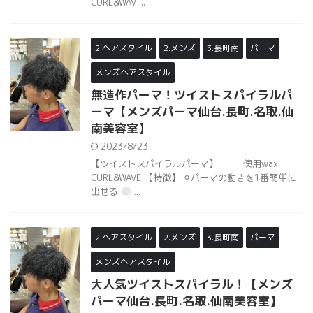
CURL&WAV ...
2.ヘアスタイル
2.メンズ
3.長町南
パーマ
メンズヘアスタイル
無造作パーマ！ツイストスパイラルパ
ーマ【メンズパーマ仙台.長町.名取.仙
南美容室】
2023/8/23
【ツイストスパイラルパーマ】 使用wax
CURL&WAVE 【特徴】 ⚪︎パーマの動きを1番簡単に
出せる
...
2.ヘアスタイル
2.メンズ
3.長町南
パーマ
メンズヘアスタイル
大人気ツイストスパイラル！【メンズ
パーマ仙台.長町.名取.仙南美容室】