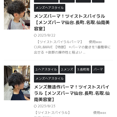
メンズヘアスタイル
メンズパーマ！ツイストスパイラル
【メンズパーマ仙台.長町.名取.仙南美
容室】
2023/8/22
【ツイストスパイラルパーマ】 使用wax
CURL&WAVE 【特徴】 ⚪︎パーマの動きを1番簡単に
出せる ⚪︎抜群の操作性と程よい ...
2.ヘアスタイル
2.メンズ
3.長町南
パーマ
メンズヘアスタイル
メンズ無造作パーマ！ツイストスパイ
ラル【メンズパーマ仙台.長町.名取.仙
南美容室】
2023/8/23
【ツイストスパイラル】 使用wax