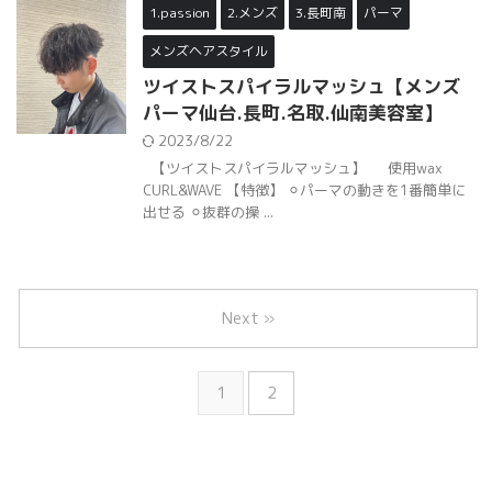
1.passion
2.メンズ
3.長町南
パーマ
メンズヘアスタイル
ツイストスパイラルマッシュ【メンズ
パーマ仙台.長町.名取.仙南美容室】
2023/8/22
【ツイストスパイラルマッシュ】 使用wax
CURL&WAVE 【特徴】 ⚪︎パーマの動きを1番簡単に
出せる ⚪︎抜群の操 ...
Next »
1
2