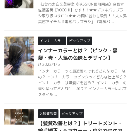
仙台市太白区美容室《PASSION長町南店》店長☆
佐藤善英【YOCCHI】です！！★★デンキバリブラ
シ取り扱いサロン★★ お問い合わせ殺到！！大人気
美容アイテム『電気バリブラシ』『電気バ ...
インナーカラー
ピックアップ
インナーカラーとは？【ピンク・黒
髪・青・人気の色味とデザイン】
2022/1/5
インナーカラーって最近聞くけれどどんなカラーな
の？ インナーカラーのピンクってどんな仕上がり？
インナーカラーは黒髪にも合う？ インナーカラーの
青や紫ってどんな仕上がり？ インナーカラーはボブ
スタイル ...
2.髪質改善
ピックアップ
【髪質改善とは？】トリートメント・
縮毛矯正・ヘアカラー・自宅でのケア