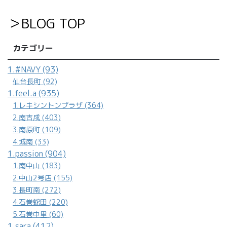
＞BLOG TOP
カテゴリー
1.#NAVY (93)
仙台長町 (92)
1.feel.a (935)
1.レキシントンプラザ (364)
2.南吉成 (403)
3.南原町 (109)
4.城南 (33)
1.passion (904)
1.南中山 (183)
2.中山2号店 (155)
3.長町南 (272)
4.石巻蛇田 (220)
5.石巻中里 (60)
1.sara (412)