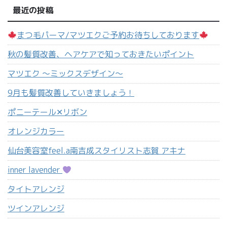
最近の投稿
まつ毛パーマ/マツエクご予約お待ちしております
秋の髪質改善、ヘアケアで知っておきたいポイント
マツエク 〜ミックスデザイン〜
9月も髪質改善していきましょう！
ポニーテール‪✕‬リボン
オレンジカラー
仙台美容室feel.a南吉成スタイリスト志賀 アキナ
inner lavender
タイトアレンジ
ツインアレンジ