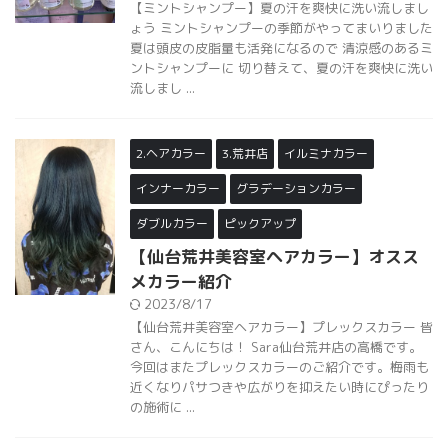
【ミントシャンプー】夏の汗を爽快に洗い流しまし
ょう ミントシャンプーの季節がやってまいりました
夏は頭皮の皮脂量も活発になるので 清涼感のあるミ
ントシャンプーに 切り替えて、夏の汗を爽快に洗い
流しまし ...
2.ヘアカラー
3.荒井店
イルミナカラー
インナーカラー
グラデーションカラー
ダブルカラー
ピックアップ
【仙台荒井美容室ヘアカラー】オスス
メカラー紹介
2023/8/17
【仙台荒井美容室ヘアカラー】プレックスカラー 皆
さん、こんにちは！ Sara仙台荒井店の高橋です。
今回はまたプレックスカラーのご紹介です。梅雨も
近くなりパサつきや広がりを抑えたい時にぴったり
の施術に ...