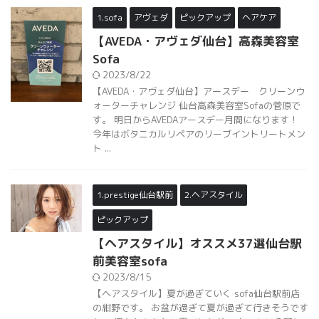
1.sofa
アヴェダ
ピックアップ
ヘアケア
【AVEDA・アヴェダ仙台】高森美容室
Sofa
2023/8/22
【AVEDA・アヴェダ仙台】アースデー クリーンウ
ォーターチャレンジ 仙台高森美容室Sofaの菅原で
す。 明日からAVEDAアースデー月間になります！
今年はボタニカルリペアのリーブイントリートメン
ト ...
1.prestige仙台駅前
2.ヘアスタイル
ピックアップ
【ヘアスタイル】オススメ37選仙台駅
前美容室sofa
2023/8/15
【ヘアスタイル】夏が過ぎていく sofa仙台駅前店
の紺野です。 お盆が過ぎて夏が過ぎて行きそうです