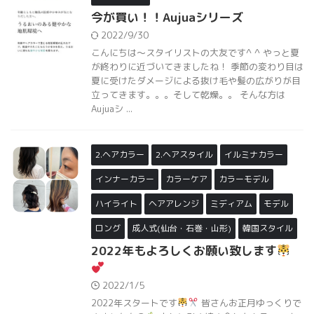
今が買い！！Aujuaシリーズ
2022/9/30
こんにちは～スタイリストの大友です^ ^ やっと夏
が終わりに近づいてきましたね！ 季節の変わり目は
夏に受けたダメージによる抜け毛や髪の広がりが目
立ってきます。。。そして乾燥。。 そんな方は
Aujuaシ ...
2.ヘアカラー
2.ヘアスタイル
イルミナカラー
インナーカラー
カラーケア
カラーモデル
ハイライト
ヘアアレンジ
ミディアム
モデル
ロング
成人式(仙台・石巻・山形)
韓国スタイル
2022年もよろしくお願い致します
2022/1/5
2022年スタートです
皆さんお正月ゆっくりで