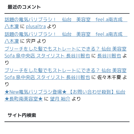
最近のコメント
話題の電気バリブラシ！ 仙台 美容室 feel.a南吉成
八木凜
に
plusaltra
より
話題の電気バリブラシ！ 仙台 美容室 feel.a南吉成
八木凜
に
宍戸
より
ブリーチをした髪でもストレートにできる？ 仙台 美容室
Sofa 泉中央店 スタイリスト 長谷川智也
に
長谷川智也
よ
り
ブリーチをした髪でもストレートにできる？ 仙台 美容室
Sofa 泉中央店 スタイリスト 長谷川智也
に
佐々木千夏
よ
り
★New電気バリブラシ登場★ 【お問い合わせ殺到】仙台
★長町南美容室★
に
望月 裕介
より
サイト内検索