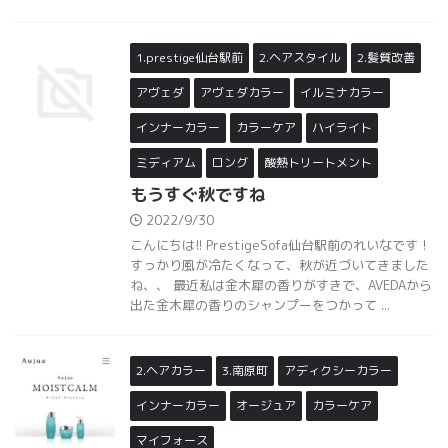
1.prestige仙台駅前
2.ヘアスタイル
2.髪質改善
アヴェダ
アヴェダカラー
イルミナカラー
インナーカラー
カラーケア
ハイライト
ミディアム
ロング
酸熱トリートメント
もうすぐ秋ですね
2022/9/30
こんにちは!! PrestigeSofa仙台駅前のれいなです！
すっかり風が冷たくなって、秋が近づいてきました
ね、、 最近私は金木犀の香りがすきで、AVEDAから
出た金木犀の香りのシャンプーをつかって ...
2.ヘアカラー
3.南原町
アディクシーカラー
インナーカラー
オージュア
カラーケア
マイフォース