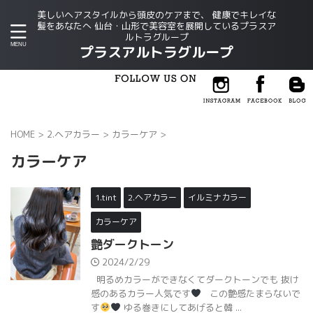
美しいヘアスタイルから頭皮のケアまで、 健康でキレイな
髪をあなたへ 仙台・山形で美容室を展開しているプラスア
ルトラグループ
プラスアルトラグループ
HOME
>
2.ヘアカラー
>
カラーケア
>
カラーケア
1.tint
2.ヘアカラー
イルミナカラー
カラーケア
艶ダークトーン
2024/2/29
明るめカラーができなくてダークトーンでも 抜け
感のあるカラー人気です
この艶感たまらないで
す
ゆる巻きにしてあげると韓 ...