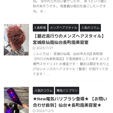
ね。 浮かれられない夏でしたが、 あっという間に
秋が来そうです。 有意義な毎日を過ごしたいです
ね。 & ...
3.長町南
メンズヘアスタイル
人気のコラム
【最近流行りのメンズヘアスタイル】
宮城県仙南仙台長町南美容室
2023/7/21
こんにちは！ 宮城の仙南、仙台市太白区長町南
【PASSION長町南店】で美容師をしています メンズ
専門スタイリストの塚邉です！ 最近は襟足を刈り上
げないメンズのヘアスタイル（髪型）が流行ってき
てます！ ...
人気のコラム
電気バリブラシ
★New電気バリブラシ登場★ 【お問い
合わせ殺到】仙台★長町南美容室★
2022/12/5