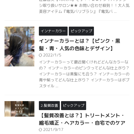
シ取り扱いサロン★★ お問い合わせ殺到！！大人気
美容アイテム『電気バリブラシ』『電気バ ...
インナーカラー
ピックアップ
インナーカラーとは？【ピンク・黒
髪・青・人気の色味とデザイン】
2022/1/5
インナーカラーって最近聞くけれどどんなカラーな
の？ インナーカラーのピンクってどんな仕上がり？
インナーカラーは黒髪にも合う？ インナーカラーの
青や紫ってどんな仕上がり？ インナーカラーはボブ
スタイル ...
2.髪質改善
ピックアップ
【髪質改善とは？】トリートメント・
縮毛矯正・ヘアカラー・自宅でのケア
2021/9/17