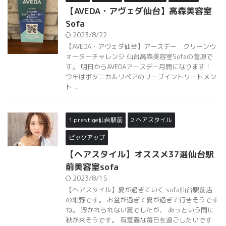
【AVEDA・アヴェダ仙台】高森美容室
Sofa
2023/8/22
【AVEDA・アヴェダ仙台】アースデー クリーンウ
ォーターチャレンジ 仙台高森美容室Sofaの菅原で
す。 明日からAVEDAアースデー月間になります！
今年はボタニカルリペアのリーブイントリートメン
ト ...
1.prestige仙台駅前
2.ヘアスタイル
ピックアップ
【ヘアスタイル】オススメ37選仙台駅
前美容室sofa
2023/8/15
【ヘアスタイル】夏が過ぎていく sofa仙台駅前店
の紺野です。 お盆が過ぎて夏が過ぎて行きそうです
ね。 浮かれられない夏でしたが、 あっという間に
秋が来そうです。 有意義な毎日を過ごしたいです