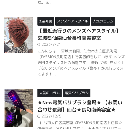
ね。 & ...
3.長町南
メンズヘアスタイル
人気のコラム
【最近流行りのメンズヘアスタイル】
宮城県仙南仙台長町南美容室
2023/7/21
こんにちは！ 宮城の仙南、仙台市太白区長町南
【PASSION長町南店】で美容師をしています メンズ
専門スタイリストの塚邉です！ 最近は襟足を刈り上
げないメンズのヘアスタイル（髪型）が流行ってき
てます！ ...
人気のコラム
電気バリブラシ
★New電気バリブラシ登場★ 【お問い
合わせ殺到】仙台★長町南美容室★
2022/12/5
仙台市太白区美容室《PASSION長町南店》店長☆
佐藤善英【YOCCHI】です！！★★デンキバリブラ