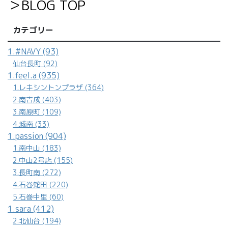
＞BLOG TOP
カテゴリー
1.#NAVY (93)
仙台長町 (92)
1.feel.a (935)
1.レキシントンプラザ (364)
2.南吉成 (403)
3.南原町 (109)
4.城南 (33)
1.passion (904)
1.南中山 (183)
2.中山2号店 (155)
3.長町南 (272)
4.石巻蛇田 (220)
5.石巻中里 (60)
1.sara (412)
2.北仙台 (194)