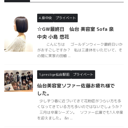
4.泉中央
プライベート
☆GW最終日 仙台 美容室 Sofa 泉
中央 小島 悠花
こんにちは ゴールデンウィーク最終日いか
がおすごしですか？ 私は三連休をいただいて、そ
の間に実家の田植 ...
1.prestige仙台駅前
プライベート
仙台美容室ソファー佐藤お疲れ様で
した。
少しずつ春に近づいてきて花粉症がつらい方も多
くなってきている方も多いのではないでしょうか？
三月は卒業シーズン。 ソファー広瀬でも1人卒業
を迎えました。 &n ...