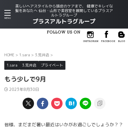
美しいヘアスタイルから頭皮のケアまで、 健康でキレイな
髪をあなたへ 仙台・山形で美容室を展開しているプラスア
ルトラグループ
プラスアルトラグループ
HOME
>
1.sara
>
3.荒井店
>
1.sara
3.荒井店
プライベート
もう少しで9月
2023年8月30日
皆様、まだまだ暑い最近はいかがお過ごしでしょうか？？