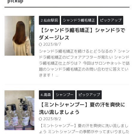
pickup
2.仙台駅前
シャンドラ縮毛矯正
ピックアップ
【シャンドラ縮毛矯正】シャンドラで
ダメージレス
2023/8/7
シャンドラ縮毛矯正を続けるとどうなるの？ シャン
ドラ縮毛矯正のビフォアアフターが見たい シャンド
ラ縮毛矯正仕上がりは？ 今回はサロンやネットで話
題のシャンドラ縮毛矯正のお問い合わせに答えてい
きます！ ...
4.高森
シャンプー
ピックアップ
【ミントシャンプー】夏の汗を爽快に
洗い流しましょう
2023/8/2
【ミントシャンプー】夏の汗を爽快に洗い流しまし
ょう ミントシャンプーの季節がやってまいりました