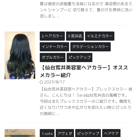
夏は頭皮の皮脂量も活発になるので 清涼感のあるミ
ントシャンプーに 切り替えて、夏の汗を爽快に洗い
流しまし ...
2.ヘアカラー
3.荒井店
イルミナカラー
インナーカラー
グラデーションカラー
ダブルカラー
ピックアップ
【仙台荒井美容室ヘアカラー】オスス
メカラー紹介
2023/8/17
【仙台荒井美容室ヘアカラー】プレックスカラー 皆
さん、こんにちは！ Sara仙台荒井店の高橋です。
今回はまたプレックスカラーのご紹介です。梅雨も
近くなりパサつきや広がりを抑えたい時にぴったり
の施術に ...
1.sofa
アヴェダ
ピックアップ
ヘアケア