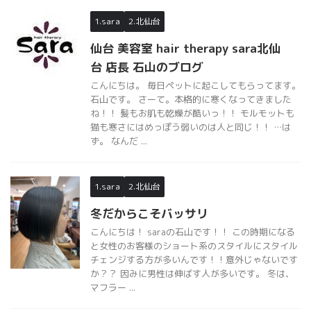
1.sara
2.北仙台
仙台 美容室 hair therapy sara北仙
台 店長 石山のブログ
こんにちは。 毎日ペットに起こしてもらってます。
石山です。 さーて。本格的に寒くなってきました
ね！！ 髪もお肌も乾燥が酷いっ！！ モルモットも
猫も寒さにはめっぽう弱いのは人と同じ！！ …は
ず。 なんだ ...
1.sara
2.北仙台
冬だからこそバッサリ
こんにちは！ saraの石山です！！ この時期になる
と女性のお客様のショート系のスタイルにスタイル
チェンジする方が多いんです！！意外じゃないです
か？？ 因みに男性は伸ばす人が多いです。 冬は、
マフラー ...