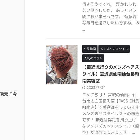
行きそうですね。 浮かれられ
ない夏でしたが、 あっという
間に秋が来そうです。 有意義
な毎日を過ごしたいですね。 &
...
3.長町南
メンズヘアスタイル
人気のコラム
【最近流行りのメンズヘアス
タイル】宮城県仙南仙台長町
南美容室
2023/7/21
優先に考
こんにちは！ 宮城の仙南、仙
台市太白区長町南【PASSION長
町南店】で美容師をしています
メンズ専門スタイリストの塚邉
です！ 最近は襟足を刈り上げ
ないメンズのヘアスタイル（髪
型）が流行ってきてます！ ...