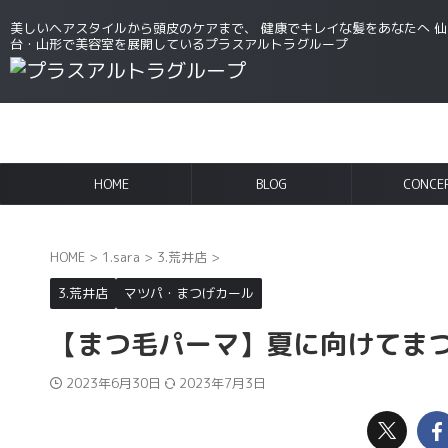
美しいヘアスタイルから頭皮のケアまで、 健康でキレイな髪をあなたへ 仙
台・山形で美容室を展開しているプラスアルトラグループ
HOME
BLOG
CONCE
HOME
>
1.sara
>
3.荒井店
>
3.荒井店
マツパ・まつげカール
【まつ毛パーマ】夏に向けてまつ
2023年6月30日
2023年7月3日