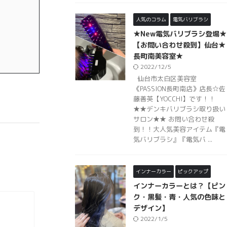
人気のコラム
電気バリブラシ
★New電気バリブラシ登場★
【お問い合わせ殺到】仙台★
長町南美容室★
2022/12/5
仙台市太白区美容室
《PASSION長町南店》店長☆佐
藤善英【YOCCHI】です！！
★★デンキバリブラシ取り扱い
サロン★★ お問い合わせ殺
到！！大人気美容アイテム『電
気バリブラシ』『電気バ ...
インナーカラー
ピックアップ
インナーカラーとは？【ピン
ク・黒髪・青・人気の色味と
デザイン】
2022/1/5