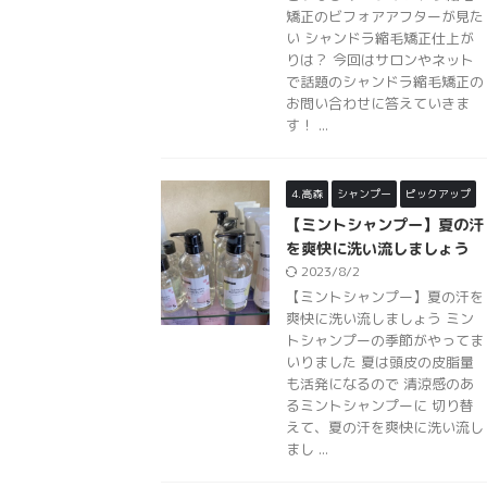
矯正のビフォアアフターが見た
い シャンドラ縮毛矯正仕上が
りは？ 今回はサロンやネット
で話題のシャンドラ縮毛矯正の
お問い合わせに答えていきま
す！ ...
4.高森
シャンプー
ピックアップ
【ミントシャンプー】夏の汗
を爽快に洗い流しましょう
2023/8/2
【ミントシャンプー】夏の汗を
爽快に洗い流しましょう ミン
トシャンプーの季節がやってま
いりました 夏は頭皮の皮脂量
も活発になるので 清涼感のあ
るミントシャンプーに 切り替
えて、夏の汗を爽快に洗い流し
まし ...