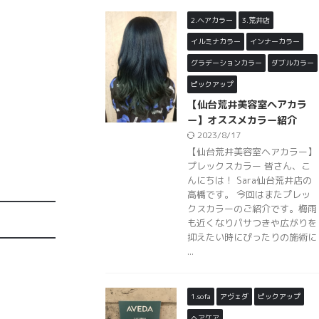
2.ヘアカラー
3.荒井店
イルミナカラー
インナーカラー
グラデーションカラー
ダブルカラー
ピックアップ
【仙台荒井美容室ヘアカラ
ー】オススメカラー紹介
2023/8/17
【仙台荒井美容室ヘアカラー】
プレックスカラー 皆さん、こ
んにちは！ Sara仙台荒井店の
高橋です。 今回はまたプレッ
クスカラーのご紹介です。梅雨
も近くなりパサつきや広がりを
抑えたい時にぴったりの施術に
...
1.sofa
アヴェダ
ピックアップ
ヘアケア