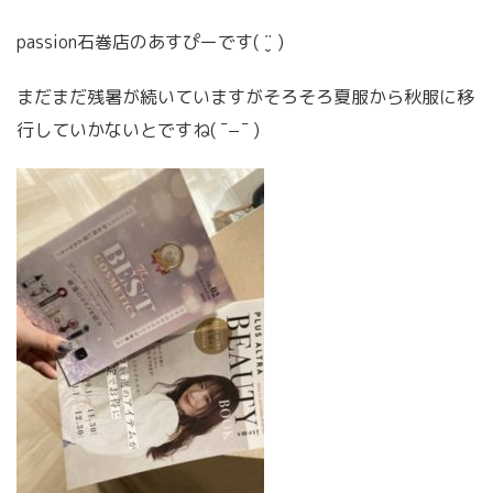
passion石巻店のあすぴーです( ¨̮ )
まだまだ残暑が続いていますがそろそろ夏服から秋服に移
行していかないとですね( ¯−¯ )