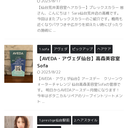
2023/8/17
【仙台荒井美容室ヘアカラー】プレックスカラー 皆
さん、こんにちは！ Sara仙台荒井店の高橋です。
今回はまたプレックスカラーのご紹介です。梅雨も
近くなりパサつきや広がりを抑えたい時にぴったり
の施術に ...
1.sofa
アヴェダ
ピックアップ
ヘアケア
【AVEDA・アヴェダ仙台】高森美容室
Sofa
2023/8/22
【AVEDA・アヴェダ仙台】アースデー クリーンウ
ォーターチャレンジ 仙台高森美容室Sofaの菅原で
す。 明日からAVEDAアースデー月間になります！
今年はボタニカルリペアのリーブイントリートメン
ト ...
1.prestige仙台駅前
2.ヘアスタイル