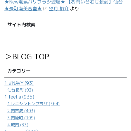
★New電気バリブラシ登場★ 【お問い合わせ殺到】仙台
★長町南美容室★
に
望月 裕介
より
サイト内検索
＞BLOG TOP
カテゴリー
1.#NAVY (93)
仙台長町 (92)
1.feel.a (935)
1.レキシントンプラザ (364)
2.南吉成 (403)
3.南原町 (109)
4.城南 (33)