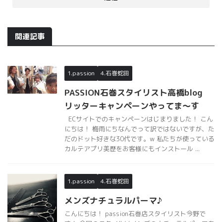
関連記事
1.passion
4.石巻蛇田
PASSION石巻スタイリスト高橋blog
リッターキャンペーンやってま〜す
ECサイトでのキャンペーンはじまりました！ こん
にちは！ 梅雨にちなんでって訳ではないですが、た
だのドット好きな30代です。w 私たちが使っている
カルテアプリ美歴をお客様にもインストール ...
1.passion
4.石巻蛇田
メンズナチュラルパーマ♪
こんにちは！ passion石巻店スタイリスト今野で