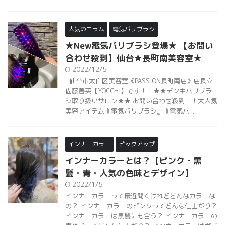
人気のコラム
電気バリブラシ
★New電気バリブラシ登場★ 【お問い
合わせ殺到】仙台★長町南美容室★
2022/12/5
仙台市太白区美容室《PASSION長町南店》店長☆
佐藤善英【YOCCHI】です！！★★デンキバリブラ
シ取り扱いサロン★★ お問い合わせ殺到！！大人気
美容アイテム『電気バリブラシ』『電気バ ...
インナーカラー
ピックアップ
インナーカラーとは？【ピンク・黒
髪・青・人気の色味とデザイン】
2022/1/5
インナーカラーって最近聞くけれどどんなカラーな
の？ インナーカラーのピンクってどんな仕上がり？
インナーカラーは黒髪にも合う？ インナーカラーの