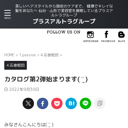
美しいヘアスタイルから頭皮のケアまで、 健康でキレイな
髪をあなたへ 仙台・山形で美容室を展開しているプラスア
ルトラグループ
プラスアルトラグループ
HOME
>
1.passion
>
4.石巻蛇田
>
4.石巻蛇田
カタログ第2弾始まります( ¨̮ )
2022年9月30日
みなさんこんにちは( ¨̮ )