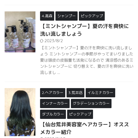
4.高森
シャンプー
ピックアップ
【ミントシャンプー】夏の汗を爽快に
洗い流しましょう
2023/8/2
【ミントシャンプー】夏の汗を爽快に洗い流しまし
ょう ミントシャンプーの季節がやってまいりました
夏は頭皮の皮脂量も活発になるので 清涼感のあるミ
ントシャンプーに 切り替えて、夏の汗を爽快に洗い
流しまし ...
2.ヘアカラー
3.荒井店
イルミナカラー
インナーカラー
グラデーションカラー
ダブルカラー
ピックアップ
【仙台荒井美容室ヘアカラー】オスス
メカラー紹介