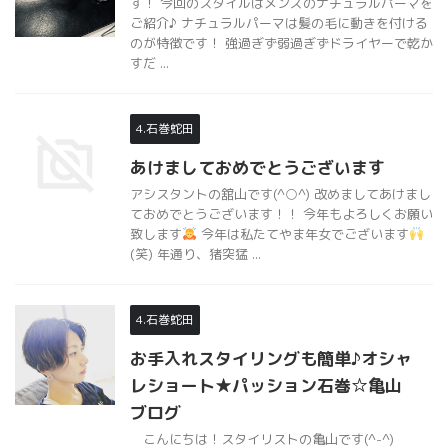
す！ 今回のスタイルはメンズのナチュラルパーマを
ご紹介♪ ナチュラルパーマは髪の毛に動きを付ける
のが特徴です！ 強過ぎず弱過ぎずドライヤーで乾か
すだ ...
4.石巻蛇田
あけましておめでとうございます
アシスタントの舘山です(^○^) 改めましてあけまし
ておめでとうございます！！ 今年もよろしくお願い
致します
今年は私たてやま年女でございます
(笑) 年通り、猪突猛 ...
4.石巻蛇田
お手入れスタイリングも簡単♪オシャ
レショート★パッション石巻☆亀山
ブログ
こんにちは！スタイリストの亀山です(^-^)