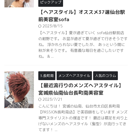
ピックアップ
【ヘアスタイル】オススメ37選仙台駅
前美容室sofa
2023/8/15
【ヘアスタイル】夏が過ぎていく sofa仙台駅前店
の紺野です。 お盆が過ぎて夏が過ぎて行きそうです
ね。 浮かれられない夏でしたが、 あっという間に
秋が来そうです。 有意義な毎日を過ごしたいです
ね。 & ...
3.長町南
メンズヘアスタイル
人気のコラム
【最近流行りのメンズヘアスタイル】
宮城県仙南仙台長町南美容室
2023/7/21
こんにちは！ 宮城の仙南、仙台市太白区長町南
【PASSION長町南店】で美容師をしています メンズ
専門スタイリストの塚邉です！ 最近は襟足を刈り上
げないメンズのヘアスタイル（髪型）が流行ってき
てます！ ...