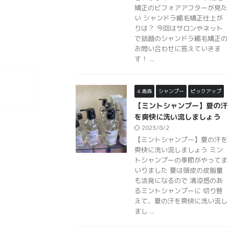
矯正のビフォアアフターが見た
い シャンドラ縮毛矯正仕上が
りは？ 今回はサロンやネット
で話題のシャンドラ縮毛矯正の
お問い合わせに答えていきま
す！ ...
4.高森
シャンプー
ピックアップ
【ミントシャンプー】夏の汗
を爽快に洗い流しましょう
2023/8/2
【ミントシャンプー】夏の汗を
爽快に洗い流しましょう ミン
トシャンプーの季節がやってま
いりました 夏は頭皮の皮脂量
も活発になるので 清涼感のあ
るミントシャンプーに 切り替
えて、夏の汗を爽快に洗い流し
まし ...