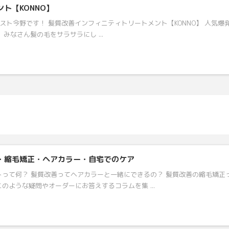
ト【KONNO】
イリスト今野です！ 髪質改善インフィニティトリートメント【KONNO】 人気爆
なさん髪の毛をサラサラにし ...
・縮毛矯正・ヘアカラー・自宅でのケア
トって何？ 髪質改善ってヘアカラーと一緒にできるの？ 髪質改善の縮毛矯正
のような疑問やオーダーにお答えするコラムを集 ...