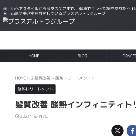
美しいヘアスタイルから頭皮のケアまで、 健康でキレイな髪をあなたへ 仙
台・山形で美容室を展開しているプラスアルトラグループ
HOME
BLOG
CONCE
HOME
>
2.髪質改善
>
酸熱トリートメント
>
酸熱トリートメント
髪質改善 酸熱インフィニティト
2021年9月17日