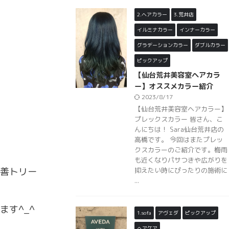
2.ヘアカラー
3.荒井店
イルミナカラー
インナーカラー
グラデーションカラー
ダブルカラー
ピックアップ
【仙台荒井美容室ヘアカラ
ー】オススメカラー紹介
2023/8/17
【仙台荒井美容室ヘアカラー】
プレックスカラー 皆さん、こ
んにちは！ Sara仙台荒井店の
高橋です。 今回はまたプレッ
クスカラーのご紹介です。梅雨
も近くなりパサつきや広がりを
善トリー
抑えたい時にぴったりの施術に
...
す^_^
1.sofa
アヴェダ
ピックアップ
ヘアケア