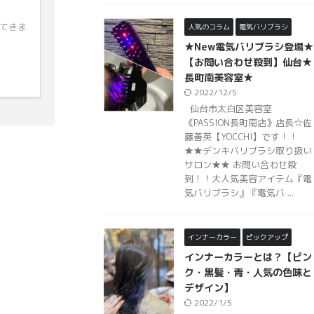
ってきま
人気のコラム
電気バリブラシ
★New電気バリブラシ登場★
【お問い合わせ殺到】仙台★
長町南美容室★
2022/12/5
仙台市太白区美容室
《PASSION長町南店》店長☆佐
藤善英【YOCCHI】です！！
★★デンキバリブラシ取り扱い
サロン★★ お問い合わせ殺
到！！大人気美容アイテム『電
気バリブラシ』『電気バ ...
インナーカラー
ピックアップ
インナーカラーとは？【ピン
ク・黒髪・青・人気の色味と
デザイン】
2022/1/5