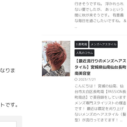
行きそうですね。 浮かれられ
ない夏でしたが、 あっという
間に秋が来そうです。 有意義
な毎日を過ごしたいですね。 &
...
3.長町南
メンズヘアスタイル
人気のコラム
【最近流行りのメンズヘアス
タイル】宮城県仙南仙台長町
なりま
南美容室
2023/7/21
こんにちは！ 宮城の仙南、仙
台市太白区長町南【PASSION長
町南店】で美容師をしています
メンズ専門スタイリストの塚邉
トです。
です！ 最近は襟足を刈り上げ
ないメンズのヘアスタイル（髪
型）が流行ってきてます！ ...