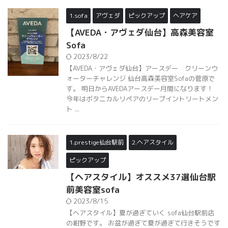
1.sofa
アヴェダ
ピックアップ
ヘアケア
【AVEDA・アヴェダ仙台】高森美容室
Sofa
2023/8/22
【AVEDA・アヴェダ仙台】アースデー クリーンウ
ォーターチャレンジ 仙台高森美容室Sofaの菅原で
す。 明日からAVEDAアースデー月間になります！
今年はボタニカルリペアのリーブイントリートメン
ト ...
1.prestige仙台駅前
2.ヘアスタイル
ピックアップ
【ヘアスタイル】オススメ37選仙台駅
前美容室sofa
2023/8/15
【ヘアスタイル】夏が過ぎていく sofa仙台駅前店
の紺野です。 お盆が過ぎて夏が過ぎて行きそうです