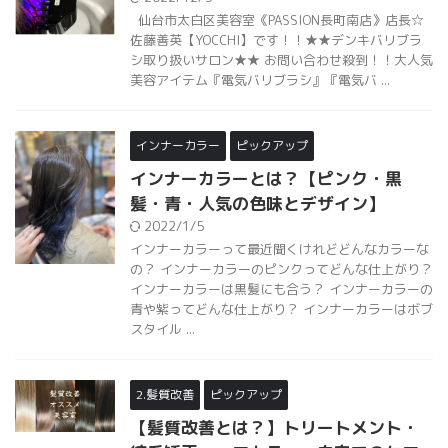
仙台市太白区美容室《PASSION長町南店》店長☆
佐藤善英【YOCCHI】です！！★★デンキバリブラ
シ取り扱いサロン★★ お問い合わせ殺到！！大人気
美容アイテム『電気バリブラシ』『電気バ ...
インナーカラー
ピックアップ
インナーカラーとは？【ピンク・黒
髪・青・人気の色味とデザイン】
2022/1/5
インナーカラーって最近聞くけれどどんなカラーな
の？ インナーカラーのピンクってどんな仕上がり？
インナーカラーは黒髪にも合う？ インナーカラーの
青や紫ってどんな仕上がり？ インナーカラーはボブ
スタイル ...
2.髪質改善
ピックアップ
【髪質改善とは？】トリートメント・