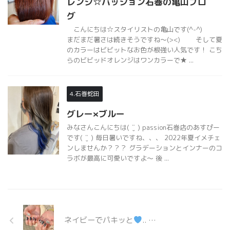
レンジ☆パッション石巻の亀山ブロ
グ
こんにちは☆スタイリストの亀山です(^-^)
まだまだ暑さは続きそうですね～(><) そして夏
のカラーはビビットなお色が根強い人気です！ こち
らのビビッドオレンジはワンカラーで★ ...
4.石巻蛇田
グレー×ブルー
みなさんこんにちは( ¨̮ ) passion石巻店のあすぴー
です( ¨̮ ) 毎日暑いですね、、、 2022年夏イメチェ
ンしませんか？？？ グラデーションとインナーのコ
ラボが最高に可愛いですよ〜 後 ...
ネイビーでパキッと
.. …