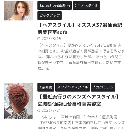
1.prestige仙台駅前
2.ヘアスタイル
ピックアップ
【ヘアスタイル】オススメ37選仙台駅
前美容室sofa
2023/8/15
【ヘアスタイル】夏が過ぎていく sofa仙台駅前店
の紺野です。 お盆が過ぎて夏が過ぎて行きそうです
ね。 浮かれられない夏でしたが、 あっという間に
秋が来そうです。 有意義な毎日を過ごしたいです
ね。 & ...
3.長町南
メンズヘアスタイル
人気のコラム
【最近流行りのメンズヘアスタイル】
宮城県仙南仙台長町南美容室
2023/7/21
こんにちは！ 宮城の仙南、仙台市太白区長町南
【PASSION長町南店】で美容師をしています メンズ
専門スタイリストの塚邉です！ 最近は襟足を刈り上