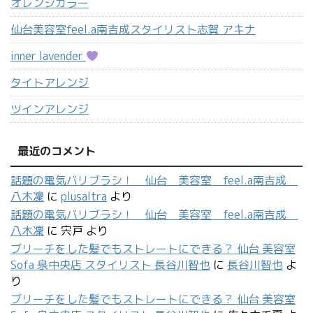
オレンジカラー
仙台美容室feel.a南吉成スタイリスト志賀 アキナ
inner lavender
タイトアレンジ
ツインアレンジ
最近のコメント
話題の電気バリブラシ！ 仙台 美容室 feel.a南吉成
八木凜
に
plusaltra
より
話題の電気バリブラシ！ 仙台 美容室 feel.a南吉成
八木凜
に
宍戸
より
ブリーチをした髪でもストレートにできる？ 仙台 美容室
Sofa 泉中央店 スタイリスト 長谷川智也
に
長谷川智也
よ
り
ブリーチをした髪でもストレートにできる？ 仙台 美容室