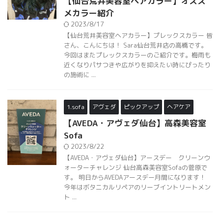
【仙台荒井美容室ヘアカラー】オスス
メカラー紹介
2023/8/17
【仙台荒井美容室ヘアカラー】プレックスカラー 皆
さん、こんにちは！ Sara仙台荒井店の高橋です。
今回はまたプレックスカラーのご紹介です。梅雨も
近くなりパサつきや広がりを抑えたい時にぴったり
の施術に ...
1.sofa
アヴェダ
ピックアップ
ヘアケア
【AVEDA・アヴェダ仙台】高森美容室
Sofa
2023/8/22
【AVEDA・アヴェダ仙台】アースデー クリーンウ
ォーターチャレンジ 仙台高森美容室Sofaの菅原で
す。 明日からAVEDAアースデー月間になります！
今年はボタニカルリペアのリーブイントリートメン
ト ...