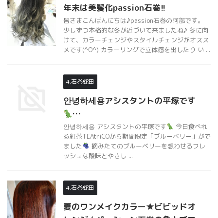
年末は美髪化passion石巻!!
皆さまこんばんにちは♪passion石巻の阿部です。
少しずつ本格的な冬が近づいて来ましたね♪ 冬に向
けて、カラーチェンジやスタイルチェンジがオスス
メです(^O^) カラーリングで立体感を出したり い ...
4.石巻蛇田
안녕하세용アシスタントの平塚です
…
안녕하세용 アシスタントの平塚です
今日食べれ
る紅茶TEAtriCOから期間限定「ブルーベリー」がで
ました
摘みたてのブルーベリーを想わせるフレ
ッシュな酸味とやさし ...
4.石巻蛇田
夏のワンメイクカラー★ビビッドオ