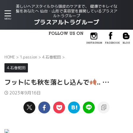
美しいヘアスタイルから頭皮のケアまで、 健康でキレイな
髪をあなたへ 仙台・山形で美容室を展開しているプラスア
ルトラグループ
プラスアルトラグループ
HOME
>
1.passion
>
4.石巻蛇田
>
4.石巻蛇田
フットにも秋を落とし込んで
.. …
2023年9月16日