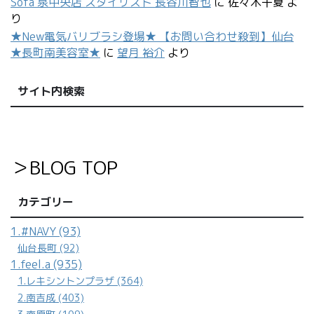
Sofa 泉中央店 スタイリスト 長谷川智也
に
佐々木千夏
よ
り
★New電気バリブラシ登場★ 【お問い合わせ殺到】仙台
★長町南美容室★
に
望月 裕介
より
サイト内検索
＞BLOG TOP
カテゴリー
1.#NAVY (93)
仙台長町 (92)
1.feel.a (935)
1.レキシントンプラザ (364)
2.南吉成 (403)