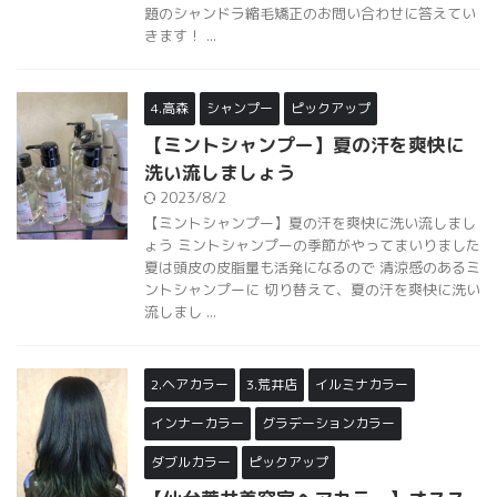
題のシャンドラ縮毛矯正のお問い合わせに答えてい
きます！ ...
4.高森
シャンプー
ピックアップ
【ミントシャンプー】夏の汗を爽快に
洗い流しましょう
2023/8/2
【ミントシャンプー】夏の汗を爽快に洗い流しまし
ょう ミントシャンプーの季節がやってまいりました
夏は頭皮の皮脂量も活発になるので 清涼感のあるミ
ントシャンプーに 切り替えて、夏の汗を爽快に洗い
流しまし ...
2.ヘアカラー
3.荒井店
イルミナカラー
インナーカラー
グラデーションカラー
ダブルカラー
ピックアップ