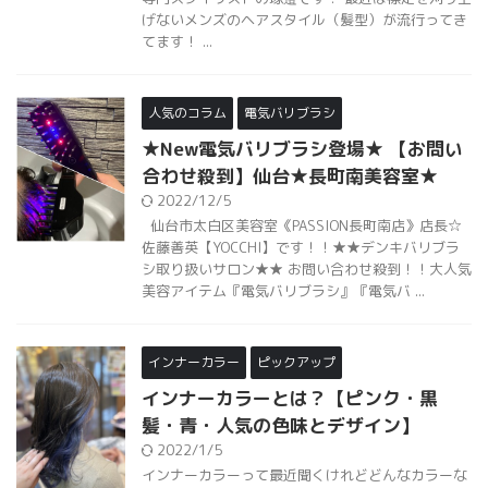
げないメンズのヘアスタイル（髪型）が流行ってき
てます！ ...
人気のコラム
電気バリブラシ
★New電気バリブラシ登場★ 【お問い
合わせ殺到】仙台★長町南美容室★
2022/12/5
仙台市太白区美容室《PASSION長町南店》店長☆
佐藤善英【YOCCHI】です！！★★デンキバリブラ
シ取り扱いサロン★★ お問い合わせ殺到！！大人気
美容アイテム『電気バリブラシ』『電気バ ...
インナーカラー
ピックアップ
インナーカラーとは？【ピンク・黒
髪・青・人気の色味とデザイン】
2022/1/5
インナーカラーって最近聞くけれどどんなカラーな