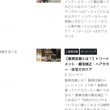
インナーカラーって最近聞くけ
れどどんなカラーなの？ イン
ナーカラーのピンクってどんな
仕上がり？ インナーカラーは
黒髪にも合う？ インナーカラ
ーの青や紫ってどんな仕上が
り？ インナーカラーはボブス
タイル ...
週間を切りま
2.髪質改善
ピックアップ
【髪質改善とは？】トリート
メント・縮毛矯正・ヘアカラ
ー・自宅でのケア
2021/9/17
髪質改善とは？ 髪質改善のト
リートメントって何？ 髪質改
善ってヘアカラーと一緒にでき
るの？ 髪質改善の縮毛矯正っ
てあるの？ 今回はサロンやネ
ットでよく聞くこのような疑問
やオーダーにお答えするコラム