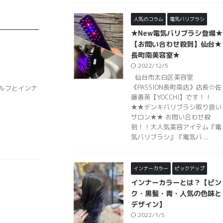
人気のコラム
電気バリブラシ
★New電気バリブラシ登場★
【お問い合わせ殺到】仙台★
長町南美容室★
2022/12/5
仙台市太白区美容室
《PASSION長町南店》店長☆佐
ルフとインナ
藤善英【YOCCHI】です！！
★★デンキバリブラシ取り扱い
サロン★★ お問い合わせ殺
到！！大人気美容アイテム『電
気バリブラシ』『電気バ ...
インナーカラー
ピックアップ
インナーカラーとは？【ピン
ク・黒髪・青・人気の色味と
デザイン】
2022/1/5