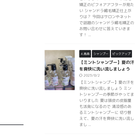
矯正のビフォアアフターが見た
い シャンドラ縮毛矯正仕上が
りは？ 今回はサロンやネット
で話題のシャンドラ縮毛矯正の
お問い合わせに答えていきま
す！ ...
4.高森
シャンプー
ピックアップ
【ミントシャンプー】夏の汗
を爽快に洗い流しましょう
2023/8/2
【ミントシャンプー】夏の汗を
爽快に洗い流しましょう ミン
トシャンプーの季節がやってま
いりました 夏は頭皮の皮脂量
も活発になるので 清涼感のあ
るミントシャンプーに 切り替
えて、夏の汗を爽快に洗い流し
まし ...