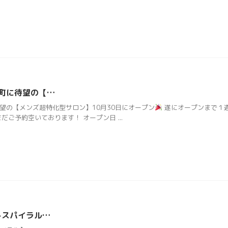
長町に待望の【…
に待望の【メンズ超特化型サロン】10月30日にオープン
遂にオープンまで１
だご予約空いております！ オープン日 ...
トスパイラル…