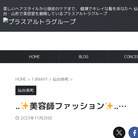
美しいヘアスタイルから頭皮のケアまで、 健康でキレイな髪をあなたへ 仙
台・山形で美容室を展開しているプラスアルトラグループ
HOME
BLOG
CONCE
HOME
>
1.#NAVY
>
仙台長町
>
仙台長町
..
美容師ファッション
..…
2023年11月26日