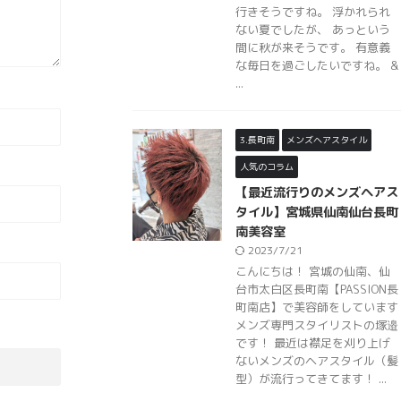
行きそうですね。 浮かれられ
ない夏でしたが、 あっという
間に秋が来そうです。 有意義
な毎日を過ごしたいですね。 &
...
3.長町南
メンズヘアスタイル
人気のコラム
【最近流行りのメンズヘアス
タイル】宮城県仙南仙台長町
南美容室
2023/7/21
こんにちは！ 宮城の仙南、仙
台市太白区長町南【PASSION長
町南店】で美容師をしています
メンズ専門スタイリストの塚邉
です！ 最近は襟足を刈り上げ
ないメンズのヘアスタイル（髪
型）が流行ってきてます！ ...