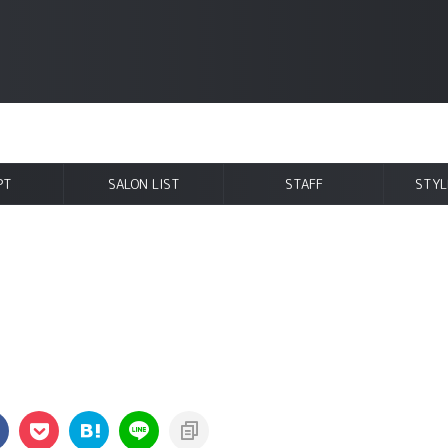
PT
SALON LIST
STAFF
STYL