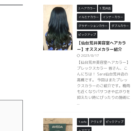
2.ヘアカラー
3.荒井店
イルミナカラー
インナーカラー
グラデーションカラー
ダブルカラー
ピックアップ
【仙台荒井美容室ヘアカラ
ー】オススメカラー紹介
2023/8/17
【仙台荒井美容室ヘアカラー】
プレックスカラー 皆さん、こ
んにちは！ Sara仙台荒井店の
高橋です。 今回はまたプレッ
クスカラーのご紹介です。梅雨
も近くなりパサつきや広がりを
抑えたい時にぴったりの施術に
...
1.sofa
アヴェダ
ピックアップ
ヘアケア