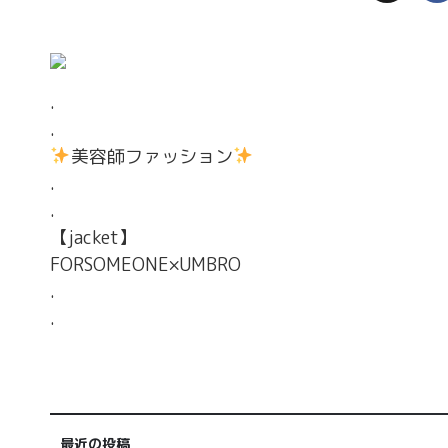
.
.
美容師ファッション
.
.
【jacket】
FORSOMEONE×UMBRO
.
.
最近の投稿