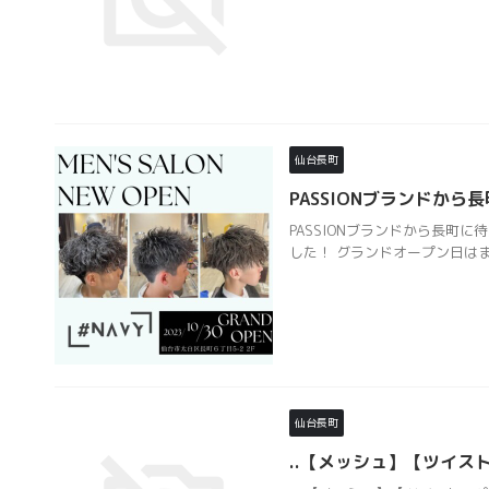
仙台長町
PASSIONブランドから
PASSIONブランドから長町
した！ グランドオープン日はま
仙台長町
..【メッシュ】【ツイス