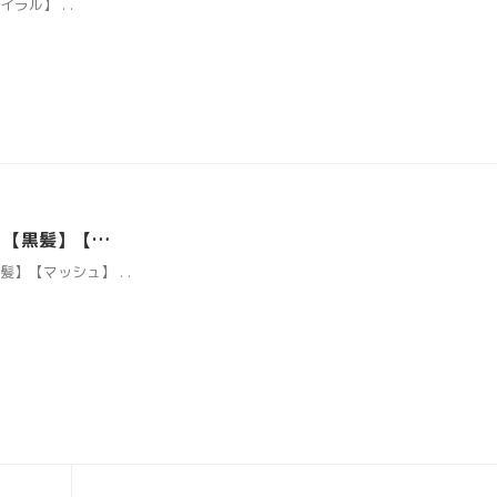
ラル】 . .
】【黒髪】【…
髪】【マッシュ】 . .