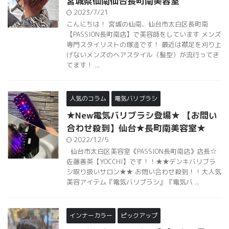
専門スタイリストの塚邉です！ 最近は襟足を刈り上
げないメンズのヘアスタイル（髪型）が流行ってき
てます！ ...
人気のコラム
電気バリブラシ
★New電気バリブラシ登場★ 【お問い
合わせ殺到】仙台★長町南美容室★
2022/12/5
仙台市太白区美容室《PASSION長町南店》店長☆
佐藤善英【YOCCHI】です！！★★デンキバリブラ
シ取り扱いサロン★★ お問い合わせ殺到！！大人気
美容アイテム『電気バリブラシ』『電気バ ...
インナーカラー
ピックアップ
インナーカラーとは？【ピンク・黒
髪・青・人気の色味とデザイン】
2022/1/5
インナーカラーって最近聞くけれどどんなカラーな