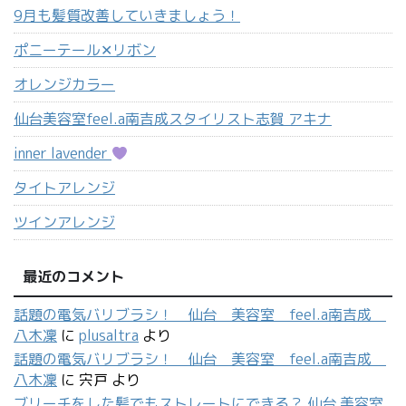
オレンジカラー
仙台美容室feel.a南吉成スタイリスト志賀 アキナ
inner lavender
タイトアレンジ
ツインアレンジ
最近のコメント
話題の電気バリブラシ！ 仙台 美容室 feel.a南吉成
八木凜
に
plusaltra
より
話題の電気バリブラシ！ 仙台 美容室 feel.a南吉成
八木凜
に
宍戸
より
ブリーチをした髪でもストレートにできる？ 仙台 美容室
Sofa 泉中央店 スタイリスト 長谷川智也
に
長谷川智也
よ
り
ブリーチをした髪でもストレートにできる？ 仙台 美容室