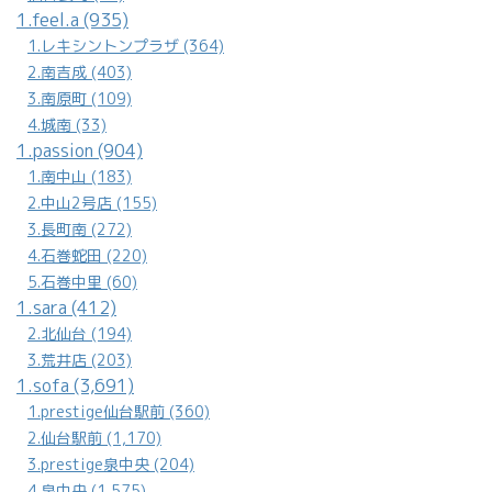
3.南原町 (109)
4.城南 (33)
1.passion (904)
1.南中山 (183)
2.中山2号店 (155)
3.長町南 (272)
4.石巻蛇田 (220)
5.石巻中里 (60)
1.sara (412)
2.北仙台 (194)
3.荒井店 (203)
1.sofa (3,691)
1.prestige仙台駅前 (360)
2.仙台駅前 (1,170)
3.prestige泉中央 (204)
4.泉中央 (1,575)
4.高森 (308)
1.tint (134)
1.Tongallianoトンガリアーノ (8)