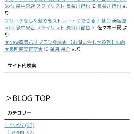
Sofa 泉中央店 スタイリスト 長谷川智也
に
佐々木千夏
よ
り
★New電気バリブラシ登場★ 【お問い合わせ殺到】仙台
★長町南美容室★
に
望月 裕介
より
サイト内検索
＞BLOG TOP
カテゴリー
1.#NAVY (93)
仙台長町 (92)
1.feel.a (935)
1.レキシントンプラザ (364)
2.南吉成 (403)