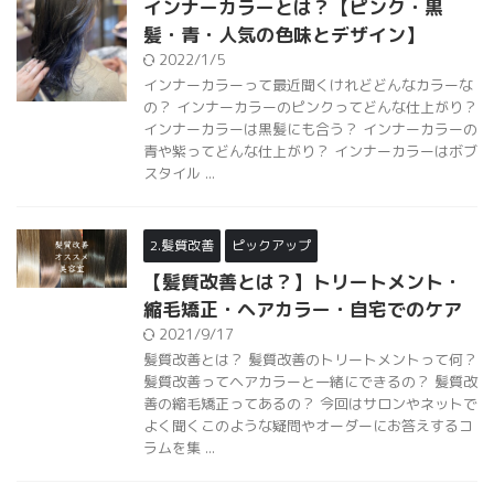
の？ インナーカラーのピンクってどんな仕上がり？
インナーカラーは黒髪にも合う？ インナーカラーの
青や紫ってどんな仕上がり？ インナーカラーはボブ
スタイル ...
2.髪質改善
ピックアップ
【髪質改善とは？】トリートメント・
縮毛矯正・ヘアカラー・自宅でのケア
2021/9/17
髪質改善とは？ 髪質改善のトリートメントって何？
髪質改善ってヘアカラーと一緒にできるの？ 髪質改
善の縮毛矯正ってあるの？ 今回はサロンやネットで
よく聞くこのような疑問やオーダーにお答えするコ
ラムを集 ...
ピックアップ
メンズヘアスタイル
メンズヘアスタイル（メンズ髪型）人
気のツーブロック・短髪・ウルフ・パ