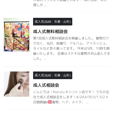
成人式無料相談会
第1回成人式無料相談会を開催しました。 着物だけ
でなく、当日、前撮り、アルバム、アイラッシュ、
ネイルなど色々揃ってます。 今年は5月、10時も開
催いたします。 会場はステキな着物が沢山並んでま
した。 ...
成人式(仙台・石巻・山形)
成人式相談会
こんにちは！feel.aレキシントン店です！ うちの会
社で成人式相談会をします！4/29.4/30.5/1.5/2 4
日間開催‍
着物、ヘア、メイク、 ...
成人式(仙台・石巻・山形)
成人式はPASSIONで！仙台市泉区南
中山美容室passion片桐麻紀のブロ