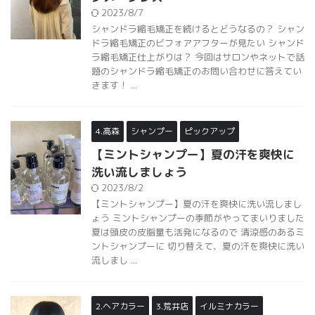
題のシャンドラ縮毛矯正のお問い合わせに答えてい
きます！ ...
4.高森
シャンプー
ピックアップ
【ミントシャンプー】夏の汗を爽快に
洗い流しましょう
2023/8/2
【ミントシャンプー】夏の汗を爽快に洗い流しまし
ょう ミントシャンプーの季節がやってまいりました
夏は頭皮の皮脂量も活発になるので 清涼感のあるミ
ントシャンプーに 切り替えて、夏の汗を爽快に洗い
流しまし ...
2.ヘアカラー
3.荒井店
イルミナカラー
インナーカラー
グラデーションカラー
ダブルカラー
ピックアップ