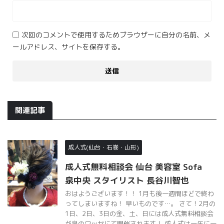
ールアドレス、サイトを保存する。
関連記事
成人式(仙台・石巻・山形)
成人式無料相談会 仙台 美容室 Sofa
泉中央 スタイリスト 長谷川智也
おはようございます！！ 1月も後一週間ほどで終わ
ってしまいますね！ 早いものです…。 さて！2月の
1日、2日、3日の金、土、日には成人式無料相談会
が泉のワッセにて開催されます！ 成人式は一年に一
度しか ...
成人式(仙台・石巻・山形)