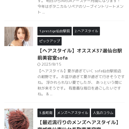
1.prestige仙台駅前
2.ヘアスタイル
ピックアップ
【ヘアスタイル】オススメ37選仙台駅
前美容室sofa
2023/8/15
【ヘアスタイル】夏が過ぎていく sofa仙台駅前店
の紺野です。 お盆が過ぎて夏が過ぎて行きそうです
ね。 浮かれられない夏でしたが、 あっという間に
秋が来そうです。 有意義な毎日を過ごしたいです
ね。 & ...
3.長町南
メンズヘアスタイル
人気のコラム
【最近流行りのメンズヘアスタイル】
宮城県仙南仙台長町南美容室
2023/7/21
こんにちは！ 宮城の仙南、仙台市太白区長町南
【PASSION長町南店】で美容師をしています メンズ