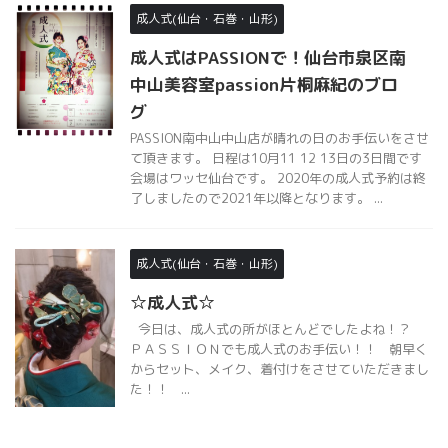
グ
PASSION南中山中山店が晴れの日のお手伝いをさせ
て頂きます。 日程は10月11 12 13日の3日間です
会場はワッセ仙台です。 2020年の成人式予約は終
了しましたので2021年以降となります。 ...
成人式(仙台・石巻・山形)
☆成人式☆
今日は、成人式の所がほとんどでしたよね！？
ＰＡＳＳＩＯＮでも成人式のお手伝い！！ 朝早く
からセット、メイク、着付けをさせていただきまし
た！！ ...
ショートボブがすき！PASSION長町南店実
穂のブログ